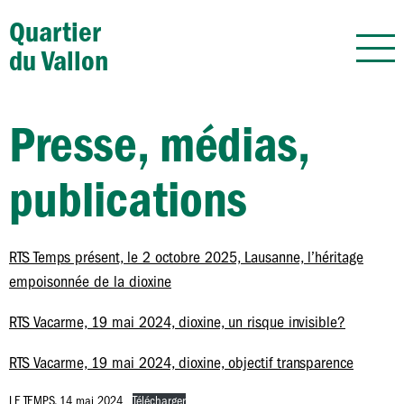
Quartier
du Vallon
Presse, médias,
publications
RTS Temps présent, le 2 octobre 2025, Lausanne, l’héritage
empoisonnée de la dioxine
RTS Vacarme, 19 mai 2024, dioxine, un risque invisible?
RTS Vacarme, 19 mai 2024, dioxine, objectif transparence
LE TEMPS, 14 mai 2024
Télécharger